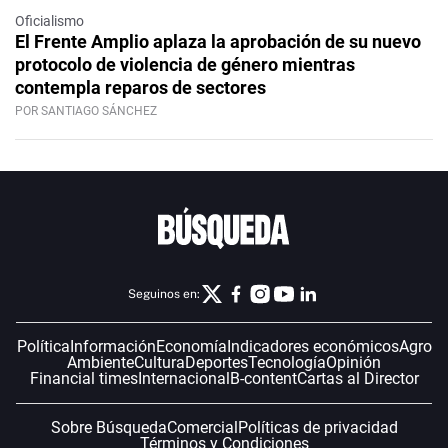
Oficialismo
El Frente Amplio aplaza la aprobación de su nuevo
protocolo de violencia de género mientras
contempla reparos de sectores
POR SANTIAGO SÁNCHEZ
Seguinos en:
Política
Información
Economía
Indicadores económicos
Agro
Ambiente
Cultura
Deportes
Tecnología
Opinión
Financial times
Internacional
B-content
Cartas al Director
Sobre Búsqueda
Comercial
Políticas de privacidad
Términos y Condiciones