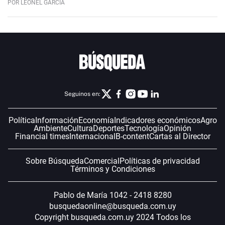
POR LEONEL GARCÍA
Seguinos en:
Política
Información
Economía
Indicadores económicos
Agro
Ambiente
Cultura
Deportes
Tecnología
Opinión
Financial times
Internacional
B-content
Cartas al Director
Sobre Búsqueda
Comercial
Políticas de privacidad
Términos y Condiciones
Pablo de María 1042 - 2418 8280
busquedaonline@busqueda.com.uy
Copyright busqueda.com.uy 2024 Todos los