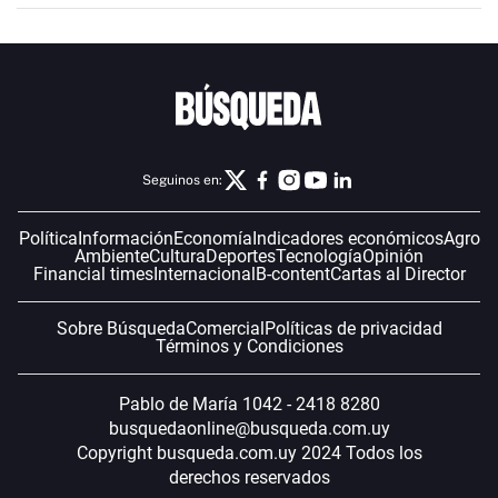
Seguinos en:
Política
Información
Economía
Indicadores económicos
Agro
Ambiente
Cultura
Deportes
Tecnología
Opinión
Financial times
Internacional
B-content
Cartas al Director
Sobre Búsqueda
Comercial
Políticas de privacidad
Términos y Condiciones
Pablo de María 1042 - 2418 8280
busquedaonline@busqueda.com.uy
Copyright busqueda.com.uy 2024 Todos los
derechos reservados