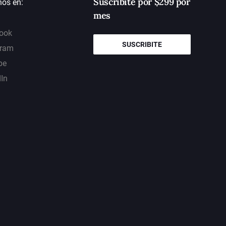
Suscribite por $299 por
nos en:
mes
ook
SUSCRIBITE
gram
be
dIn