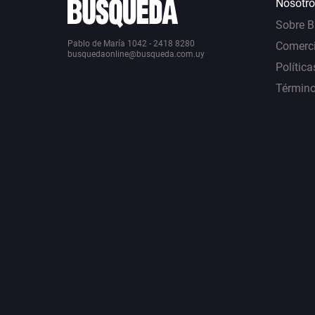
Nosotro
Sobre 
Pablo de María 1042 - 2418 8280
Comerci
busquedaonline@busqueda.com.uy
Política
Término