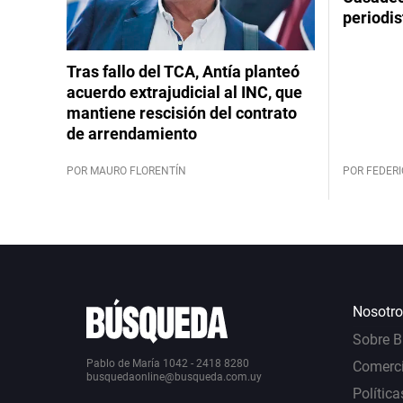
periodis
Tras fallo del TCA, Antía planteó
acuerdo extrajudicial al INC, que
mantiene rescisión del contrato
de arrendamiento
POR MAURO FLORENTÍN
POR FEDERI
Nosotro
Sobre 
Pablo de María 1042 - 2418 8280
Comerci
busquedaonline@busqueda.com.uy
Política