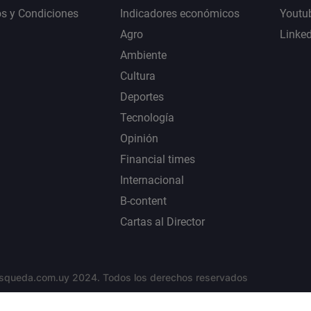
s y Condiciones
Indicadores económicos
Youtu
Agro
Linke
Ambiente
Cultura
Deportes
Tecnología
Opinión
Financial times
Internacional
B-content
Cartas al Director
squeda.com.uy 2024. Todos los derechos reservados