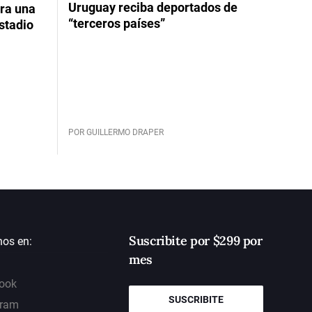
Uruguay reciba deportados de
ara una
“terceros países”
stadio
POR GUILLERMO DRAPER
Suscribite por $299 por
nos en:
mes
ook
SUSCRIBITE
gram