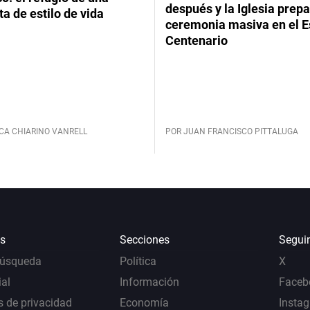
después y la Iglesia prep
ta de estilo de vida
ceremonia masiva en el E
Centenario
CA CHIARINO VANRELL
POR JUAN FRANCISCO PITTALUGA
s
Secciones
Segui
Búsqueda
Política
X
al
Información
Faceb
s de privacidad
Economía
Insta