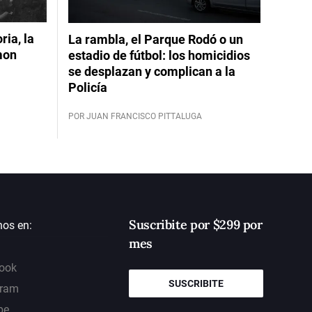
ia, la
La rambla, el Parque Rodó o un
mon
estadio de fútbol: los homicidios
se desplazan y complican a la
Policía
POR JUAN FRANCISCO PITTALUGA
Suscribite por $299 por
nos en:
mes
ook
SUSCRIBITE
gram
be