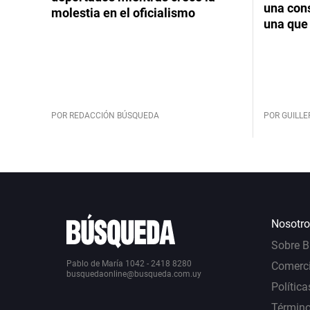
una cons
molestia en el oficialismo
una que 
POR REDACCIÓN BÚSQUEDA
POR GUILL
Nosotro
Sobre 
Pablo de María 1042 - 2418 8280
Comerci
busquedaonline@busqueda.com.uy
Política
Término