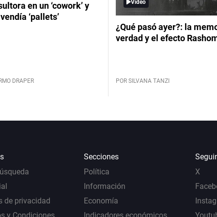
Video
ultora en un ‘cowork’ y
vendía ‘pallets’
¿Qué pasó ayer?: la memor
verdad y el efecto Rasho
ERMO DRAPER
POR SILVANA TANZI
s
Secciones
Segui
Búsqueda
Política
X
al
Información
Faceb
s de privacidad
Economía
Insta
s y Condiciones
Indicadores económicos
Youtu