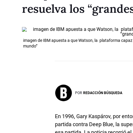
resuelva los “grand
imagen de IBM apuesta a que Watson, la plataforma capaz d
mundo”
POR
REDACCIÓN BÚSQUEDA
En 1996, Gary Kaspárov, por ent
partida contra Deep Blue, la sup
esa partida. La noticia recorrió 