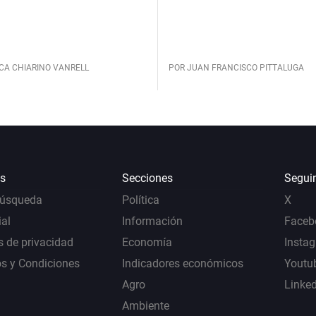
CA CHIARINO VANRELL
POR JUAN FRANCISCO PITTALUGA
s
Secciones
Segui
Búsqueda
Política
X
al
Información
Faceb
s de privacidad
Economía
Insta
s y Condiciones
Indicadores económicos
Youtu
Agro
Linke
Ambiente