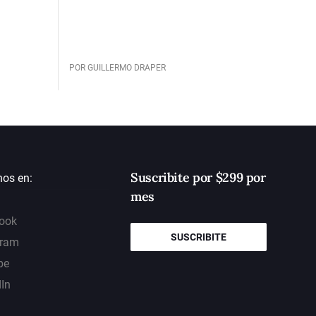
POR GUILLERMO DRAPER
Suscribite por $299 por
nos en:
mes
ook
SUSCRIBITE
gram
be
dIn