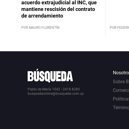
acuerdo extrajudicial al INC, que
mantiene rescisión del contrato
de arrendamiento
POR MAURO FLORENTÍN
POR FEDERI
Nosotro
Sobre 
Pablo de María 1042 - 2418 8280
Comerci
busquedaonline@busqueda.com.uy
Política
Término