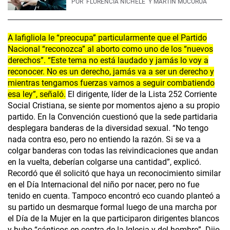
POR
FLORENCIA NICHELE
Y MARTÍN MOCOROA
A Iafigliola le “preocupa” particularmente que el Partido
Nacional “reconozca” al aborto como uno de los “nuevos
derechos”. “Este tema no está laudado y jamás lo voy a
reconocer. No es un derecho, jamás va a ser un derecho y
mientras tengamos fuerzas vamos a seguir combatiendo
esa ley”, señaló.
El dirigente, líder de la Lista 252 Corriente
Social Cristiana, se siente por momentos ajeno a su propio
partido. En la Convención cuestionó que la sede partidaria
desplegara banderas de la diversidad sexual. “No tengo
nada contra eso, pero no entiendo la razón. Si se va a
colgar banderas con todas las reivindicaciones que andan
en la vuelta, deberían colgarse una cantidad”, explicó.
Recordó que él solicitó que haya un reconocimiento similar
en el Día Internacional del niño por nacer, pero no fue
tenido en cuenta. Tampoco encontró eco cuando planteó a
su partido un desmarque formal luego de una marcha por
el Día de la Mujer en la que participaron dirigentes blancos
y hubo “cánticos en contra de la Iglesia y del hombre”. Dijo