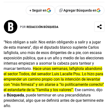
+ Seguir en
Agregar Búsqueda en
POR
REDACCIÓN BÚSQUEDA
“Nos obligan a salir. Nos están obligando a salir y a jugar
de esta manera”, dijo el diputado blanco suplente Carlos
Iafigliola, uno más de esos dirigentes de a pie, con escasa
exposición pública, que a un año y medio de las elecciones
internas empiezan a asomar la cabeza para tantear y
marcar territorio.
Hace unas semanas, Iafigliola abandonó
el sector Todos, del senador Luis Lacalle Pou. Lo hizo para
emprender un camino propio con la intención de levantar
con “más firmeza” y sin atarse a “lo políticamente correcto”
el estandarte de la “familia y los valores”.
Ese camino, dijo
a
Búsqueda
, puede terminar en una precandidatura
presidencial, algo que se definirá antes de que termine este
año.