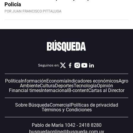
Policía
POR JUAN FRANCISCO PITTALUGA
Seguinos en:
Política
Información
Economía
Indicadores económicos
Agro
Ambiente
Cultura
Deportes
Tecnología
Opinión
Financial times
Internacional
B-content
Cartas al Director
Sobre Búsqueda
Comercial
Políticas de privacidad
Términos y Condiciones
Pablo de María 1042 - 2418 8280
busquedaonline@busqueda.com.uy