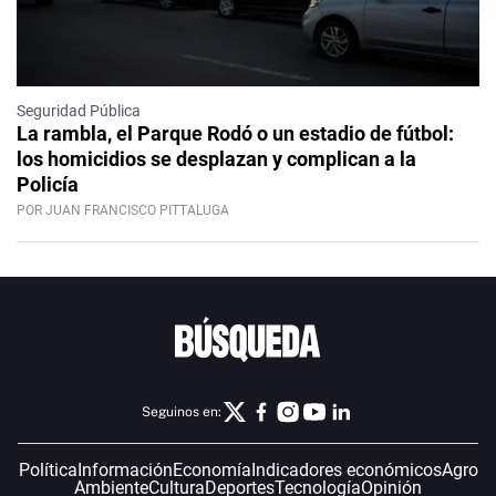
Seguridad Pública
La rambla, el Parque Rodó o un estadio de fútbol:
los homicidios se desplazan y complican a la
Policía
POR JUAN FRANCISCO PITTALUGA
Seguinos en:
Política
Información
Economía
Indicadores económicos
Agro
Ambiente
Cultura
Deportes
Tecnología
Opinión