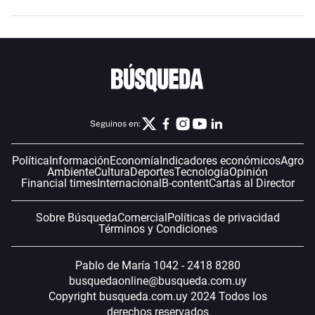
Seguinos en:
Política
Información
Economía
Indicadores económicos
Agro
Ambiente
Cultura
Deportes
Tecnología
Opinión
Financial times
Internacional
B-content
Cartas al Director
Sobre Búsqueda
Comercial
Políticas de privacidad
Términos y Condiciones
Pablo de María 1042 - 2418 8280
busquedaonline@busqueda.com.uy
Copyright busqueda.com.uy 2024 Todos los
derechos reservados