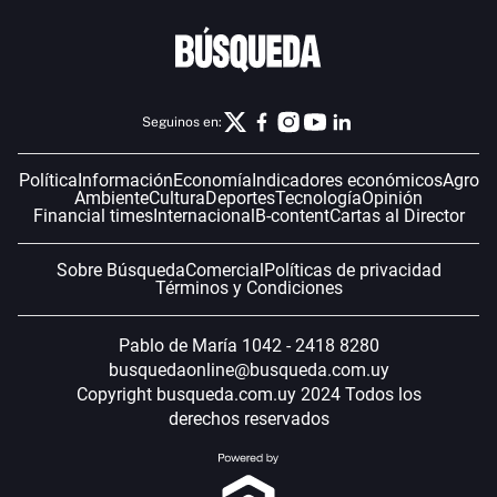
Seguinos en:
Política
Información
Economía
Indicadores económicos
Agro
Ambiente
Cultura
Deportes
Tecnología
Opinión
Financial times
Internacional
B-content
Cartas al Director
Sobre Búsqueda
Comercial
Políticas de privacidad
Términos y Condiciones
Pablo de María 1042 - 2418 8280
busquedaonline@busqueda.com.uy
Copyright busqueda.com.uy 2024 Todos los
derechos reservados