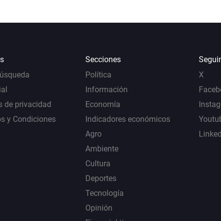
s
Secciones
Segui
Búsqueda
Política
X
al
Información
Faceb
s de privacidad
Economía
Insta
s y Condiciones
Indicadores económicos
Youtu
Agro
Linke
Ambiente
Cultura
Deportes
Tecnología
Opinión