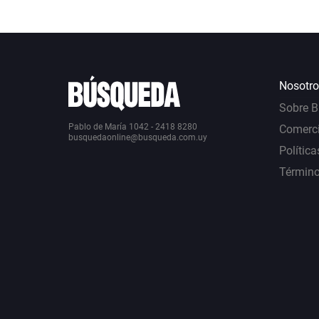
Nosotro
Sobre 
Pablo de María 1042 - 2418 8280
Comerci
busquedaonline@busqueda.com.uy
Política
Término