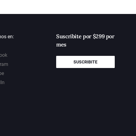
Suscribite por $299 por
nos en:
mes
ook
SUSCRIBITE
gram
be
dIn