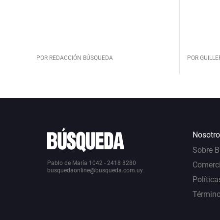
POR REDACCIÓN BÚSQUEDA
POR GUILL
Nosotro
Sobre 
Pablo de María 1042 - 2418 8280
Comerci
busquedaonline@busqueda.com.uy
Política
Término