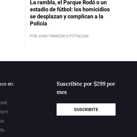
La rambla, el Parque Rodó o un
estadio de fútbol: los homicidios
se desplazan y complican a la
Policía
POR JUAN FRANCISCO PITTALUGA
Suscribite por $299 por
nos en:
mes
ook
SUSCRIBITE
gram
be
dIn