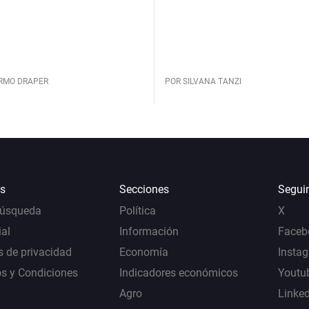
ERMO DRAPER
POR SILVANA TANZI
s
Secciones
Segui
Búsqueda
Política
X
al
Información
Faceb
s de privacidad
Economía
Insta
s y Condiciones
Indicadores económicos
Youtu
Agro
Linke