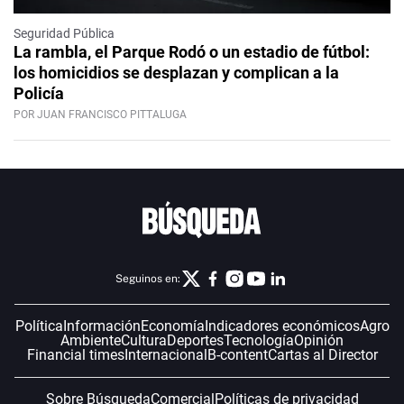
Seguridad Pública
La rambla, el Parque Rodó o un estadio de fútbol:
los homicidios se desplazan y complican a la
Policía
POR JUAN FRANCISCO PITTALUGA
Seguinos en:
Política
Información
Economía
Indicadores económicos
Agro
Ambiente
Cultura
Deportes
Tecnología
Opinión
Financial times
Internacional
B-content
Cartas al Director
Sobre Búsqueda
Comercial
Políticas de privacidad