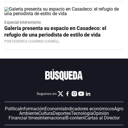
Especial interiorismo
Galería presenta su espacio en Casadeco: el
refugio de una periodista de estilo de vida
POR FEDERICA CHIARINO VANRELL
Seguinos en:
Política
Información
Economía
Indicadores económicos
Agro
Ambiente
Cultura
Deportes
Tecnología
Opinión
Financial times
Internacional
B-content
Cartas al Director