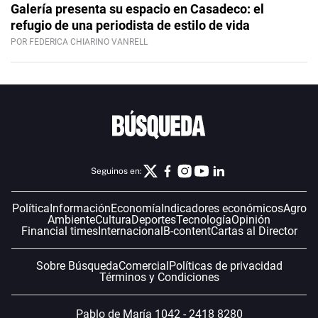
Galería presenta su espacio en Casadeco: el
refugio de una periodista de estilo de vida
POR FEDERICA CHIARINO VANRELL
Seguinos en:
Política
Información
Economía
Indicadores económicos
Agro
Ambiente
Cultura
Deportes
Tecnología
Opinión
Financial times
Internacional
B-content
Cartas al Director
Sobre Búsqueda
Comercial
Políticas de privacidad
Términos y Condiciones
Pablo de María 1042 - 2418 8280