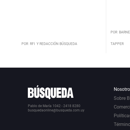
POR
BARNE
POR
RFI
Y REDACCIÓN BÚSQUEDA
TAPPER
Nosotro
Sobre 
Pablo de María 1042 - 2418 8280
Comerci
busquedaonline@busqueda.com.uy
Política
Término