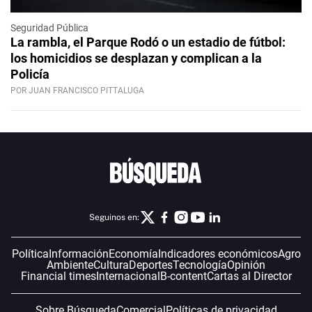
Seguridad Pública
La rambla, el Parque Rodó o un estadio de fútbol:
los homicidios se desplazan y complican a la
Policía
POR JUAN FRANCISCO PITTALUGA
Seguinos en:
Política
Información
Economía
Indicadores económicos
Agro
Ambiente
Cultura
Deportes
Tecnología
Opinión
Financial times
Internacional
B-content
Cartas al Director
Sobre Búsqueda
Comercial
Políticas de privacidad