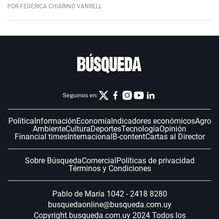
POR FEDERICA CHIARINO VANRELL
Seguinos en:
Política
Información
Economía
Indicadores económicos
Agro
Ambiente
Cultura
Deportes
Tecnología
Opinión
Financial times
Internacional
B-content
Cartas al Director
Sobre Búsqueda
Comercial
Políticas de privacidad
Términos y Condiciones
Pablo de María 1042 - 2418 8280
busquedaonline@busqueda.com.uy
Copyright busqueda.com.uy 2024 Todos los