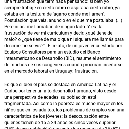
una frustración que terminaba pensando: si bien yo
siempre trabajé en cierto rubro o aspiraba cierto rubro, ya
estaba en la tesitura de ‘agarro donde me llamen’.
Postulación que veía, anuncio en el que me postulaba. (...)
Pero ni así me llamaban de ningún lado. Y era la
frustración de ver mi currículum y decir: ¿qué tiene de
malo? o ¿qué tiene de malo que ni siquiera me llamás para
decirme ‘no servís’?”. El relato, de un joven encuestado por
Equipos Consultores para un estudio del Banco
Interamericano de Desarrollo (BID), resume el sentimiento
de muchos de sus congéneres cuando procuran insertarse
en el mercado laboral en Uruguay: frustración.
Es que si bien el país se destaca en América Latina y el
Caribe por tener un alto desarrollo humano, visto desde
una perspectiva de edades, su población está
fragmentada. Así como la pobreza es mucho mayor en los
niños que en los adultos, los problemas de empleo son una
característica de los jóvenes: la desocupación entre
quienes tienen de 15 a 24 años es cinco veces superior
(25% de esa población) que entre los mayores de 25 (5%).