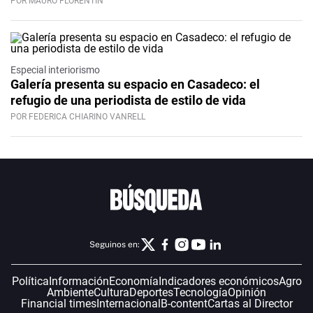
POR MAURO FLORENTÍN
Especial interiorismo
Galería presenta su espacio en Casadeco: el
refugio de una periodista de estilo de vida
POR FEDERICA CHIARINO VANRELL
Seguinos en:
Política
Información
Economía
Indicadores económicos
Agro
Ambiente
Cultura
Deportes
Tecnología
Opinión
Financial times
Internacional
B-content
Cartas al Director