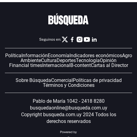
Seguinos en:
Política
Información
Economía
Indicadores económicos
Agro
Ambiente
Cultura
Deportes
Tecnología
Opinión
Financial times
Internacional
B-content
Cartas al Director
Sobre Búsqueda
Comercial
Políticas de privacidad
Términos y Condiciones
Pablo de María 1042 - 2418 8280
busquedaonline@busqueda.com.uy
Copyright busqueda.com.uy 2024 Todos los
derechos reservados