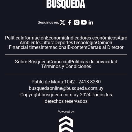
Seguinos en:
Política
Información
Economía
Indicadores económicos
Agro
Ambiente
Cultura
Deportes
Tecnología
Opinión
Financial times
Internacional
B-content
Cartas al Director
Sobre Búsqueda
Comercial
Políticas de privacidad
Términos y Condiciones
Pablo de María 1042 - 2418 8280
busquedaonline@busqueda.com.uy
Copyright busqueda.com.uy 2024 Todos los
derechos reservados