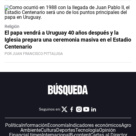
Religión
El papa vendrá a Uruguay 40 años después y la
Iglesia prepara una ceremonia masiva en el Estadio
Centenario
POR JUAN FRANCISCO PITTALUGA
Seguinos en:
Política
Información
Economía
Indicadores económicos
Agro
Ambiente
Cultura
Deportes
Tecnología
Opinión
Financial times
Internacional
B-content
Cartas al Director