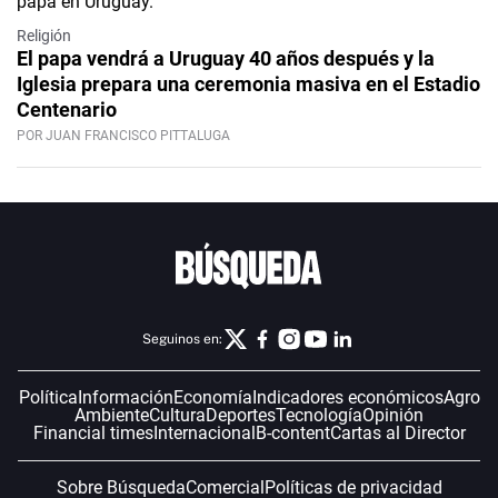
Religión
El papa vendrá a Uruguay 40 años después y la
Iglesia prepara una ceremonia masiva en el Estadio
Centenario
POR JUAN FRANCISCO PITTALUGA
Seguinos en:
Política
Información
Economía
Indicadores económicos
Agro
Ambiente
Cultura
Deportes
Tecnología
Opinión
Financial times
Internacional
B-content
Cartas al Director
Sobre Búsqueda
Comercial
Políticas de privacidad