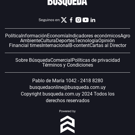
Seguinos en:
Política
Información
Economía
Indicadores económicos
Agro
Ambiente
Cultura
Deportes
Tecnología
Opinión
Financial times
Internacional
B-content
Cartas al Director
Sobre Búsqueda
Comercial
Políticas de privacidad
Términos y Condiciones
Pablo de María 1042 - 2418 8280
busquedaonline@busqueda.com.uy
Copyright busqueda.com.uy 2024 Todos los
derechos reservados