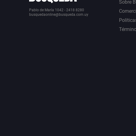
Sobre 
Pablo de María 1042 - 2418 8280
Comerci
busquedaonline@busqueda.com.uy
Política
Término