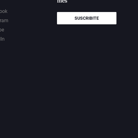
mes
ook
SUSCRIBITE
gram
be
dIn