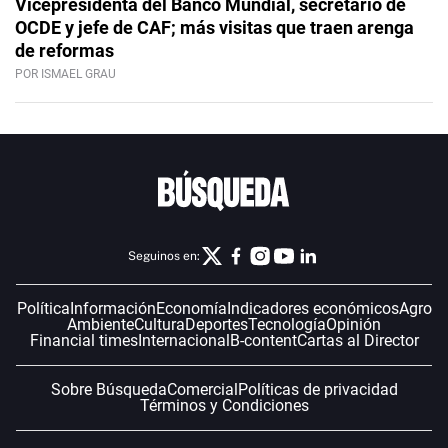
Vicepresidenta del Banco Mundial, secretario de
OCDE y jefe de CAF; más visitas que traen arenga
de reformas
POR ISMAEL GRAU
Seguinos en:
Política
Información
Economía
Indicadores económicos
Agro
Ambiente
Cultura
Deportes
Tecnología
Opinión
Financial times
Internacional
B-content
Cartas al Director
Sobre Búsqueda
Comercial
Políticas de privacidad
Términos y Condiciones