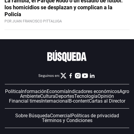
La rambla, el Parque Rodó o un estadio de fútbol:
los homicidios se desplazan y complican a la
Policía
POR JUAN FRANCISCO PITTALUGA
Seguinos en:
Política
Información
Economía
Indicadores económicos
Agro
Ambiente
Cultura
Deportes
Tecnología
Opinión
Financial times
Internacional
B-content
Cartas al Director
Sobre Búsqueda
Comercial
Políticas de privacidad
Términos y Condiciones