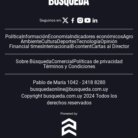
Seguinos en:
Política
Información
Economía
Indicadores económicos
Agro
Ambiente
Cultura
Deportes
Tecnología
Opinión
Financial times
Internacional
B-content
Cartas al Director
Sobre Búsqueda
Comercial
Políticas de privacidad
Términos y Condiciones
Pablo de María 1042 - 2418 8280
busquedaonline@busqueda.com.uy
Copyright busqueda.com.uy 2024 Todos los
derechos reservados