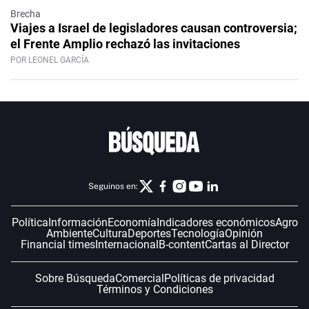
Brecha
Viajes a Israel de legisladores causan controversia;
el Frente Amplio rechazó las invitaciones
POR LEONEL GARCÍA
Seguinos en:
Política
Información
Economía
Indicadores económicos
Agro
Ambiente
Cultura
Deportes
Tecnología
Opinión
Financial times
Internacional
B-content
Cartas al Director
Sobre Búsqueda
Comercial
Políticas de privacidad
Términos y Condiciones