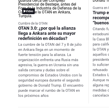
Guerra en 
Video
Trump e
recompe
“buenos
Cumbre de la OTAN
OTAN 3.0: ¿por qué la alianza
Citando f
llega a Ankara ante su mayor
estadouni
redefinición en décadas?
la Casa B
para cali
La cumbre de la OTAN del 7 y 8 de julio
la OTAN y
en Ankara llega en un momento de
aquellos 
fuerte tensión para la alianza. La
president
organización enfrenta una Rusia más
lo suficie
agresiva, la guerra en Ucrania sin una
rehusado 
salida cercana y dudas sobre el
Estados Un
compromiso de Estados Unidos con la
Aunque no
seguridad europea durante el segundo
alguna re
gobierno de Donald Trump. El encuentro
medidas c
puede marcar el rumbo de la OTAN en
cancelaci
los próximos años