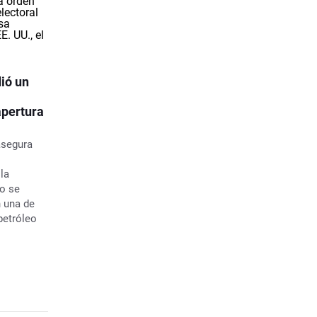
ió un
apertura
asegura
la
no se
n una de
petróleo