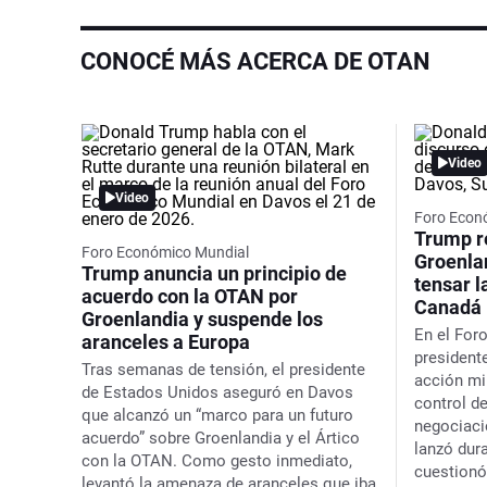
CONOCÉ MÁS ACERCA DE OTAN
Video
Video
Foro Econ
Trump r
Foro Económico Mundial
Groenla
Trump anuncia un principio de
tensar l
acuerdo con la OTAN por
Canadá
Groenlandia y suspende los
En el For
aranceles a Europa
president
Tras semanas de tensión, el presidente
acción mi
de Estados Unidos aseguró en Davos
control d
que alcanzó un “marco para un futuro
negociaci
acuerdo” sobre Groenlandia y el Ártico
lanzó dur
con la OTAN. Como gesto inmediato,
cuestionó
levantó la amenaza de aranceles que iba