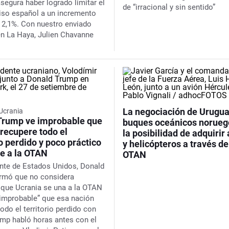
segura haber logrado limitar el
de “irracional y sin sentido”
so español a un incremento
l 2,1%. Con nuestro enviado
en La Haya, Julien Chavanne
La negociación de Urugua
Ucrania
Trump ve improbable que
buques oceánicos norueg
recupere todo el
la posibilidad de adquirir
io perdido y poco práctico
y helicópteros a través de
re a la OTAN
OTAN
ente de Estados Unidos, Donald
irmó que no considera
” que Ucrania se una a la OTAN
“improbable” que esa nación
odo el territorio perdido con
ump habló horas antes con el