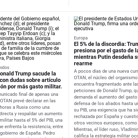
Europa
El 5% de la discordia: Tr
presiona por el gasto de 
mientras Putin desdeña s
rearme
nidos
A pocos días de una nueva cum
onald Trump sacude la
OTAN, el núcleo del organismo
con dudas sobre artículo
encuentra fragmentado ante la
ión por más gasto militar.
peticiones de Donald Trump, q
unicado final de apenas una
demanda el aumento del gasto
a OTAN prevé declarar en las
defensa de los aliados hasta u
horas a Rusia como una
su PIB, una exigencia que ha s
irecta y respaldar un aumento
rechazada por España y cuesti
militar hasta el 5% del PIB, una
otros vecinos europeos, como 
 enfrenta la resistencia, entre
Mientras, el líder ruso, Vladímir
l gobierno de España. Pedro
califica la estrategia militar oc