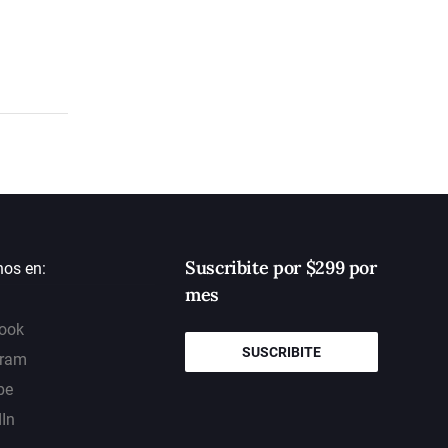
Suscribite por $299 por
nos en:
mes
ook
SUSCRIBITE
gram
be
dIn