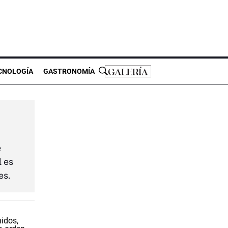
CNOLOGÍA
GASTRONOMÍA
e
l es
es.