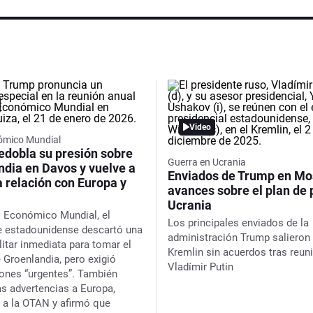
Video
ómico Mundial
edobla su presión sobre
Guerra en Ucrania
ndia en Davos y vuelve a
Enviados de Trump en Mos
a relación con Europa y
avances sobre el plan de 
Ucrania
o Económico Mundial, el
Los principales enviados de la
e estadounidense descartó una
administración Trump salieron 
litar inmediata para tomar el
Kremlin sin acuerdos tras reun
e Groenlandia, pero exigió
Vladímir Putin
ones “urgentes”. También
as advertencias a Europa,
 a la OTAN y afirmó que