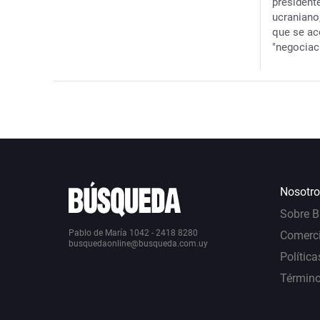
presidente
ucraniano
que se ac
"negociac
Nosotro
Sobre 
Pablo de María 1042 - 2418 8280
Comerci
busquedaonline@busqueda.com.uy
Política
Término