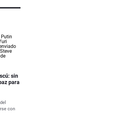
cú: sin
paz para
del
irse con