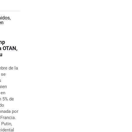
ump
la OTAN,
u
bre de la
 se
s
uien
 en
n 5% de
ido
onada por
Francia.
 Putin,
cidental