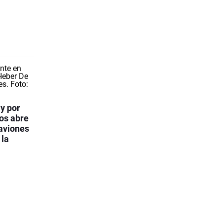
y por
os abre
 aviones
 la