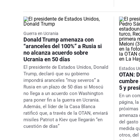
Guerra en Ucrania
Donald Trump amenaza con
“aranceles del 100%” a Rusia si
no alcanza acuerdo sobre
Ucrania en 50 días
El presidente de Estados Unidos, Donald
Estados U
Trump, declaró que su gobierno
OTAN: D
impondrá aranceles “muy severos” a
cumbre 
Rusia en un plazo de 50 días si Moscú
5 y pres
no llega a un acuerdo con Washington
En un com
para poner fin a la guerra en Ucrania.
página, l
Además, el líder de la Casa Blanca
próximas 
ratificó que, a través de la OTAN, enviará
amenaza d
misiles Patriot a Kiev que llegarán “en
del gasto 
cuestión de días”
medida que
otros, de