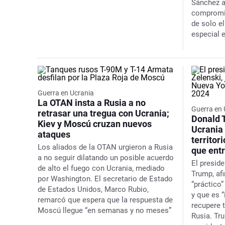
Sánchez a
compromi
de solo e
especial 
Guerra en Ucrania
La OTAN insta a Rusia a no
Guerra en 
retrasar una tregua con Ucrania;
Donald 
Kiev y Moscú cruzan nuevos
Ucrania 
ataques
territor
Los aliados de la OTAN urgieron a Rusia
que ent
a no seguir dilatando un posible acuerdo
El presid
de alto el fuego con Ucrania, mediado
Trump, af
por Washington. El secretario de Estado
“práctico
de Estados Unidos, Marco Rubio,
y que es 
remarcó que espera que la respuesta de
recupere t
Moscú llegue “en semanas y no meses”
Rusia. Tr