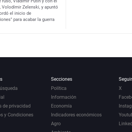
 ruso, Vladimir Putin y con el
, Volodímir Zelenski, y apuntó
ordó el inicio de
iones" para acabar la guerra
s
Secciones
Segui
Búsqueda
Política
X
al
Información
Faceb
s de privacidad
Economía
Insta
s y Condiciones
Indicadores económicos
Youtu
Agro
Linke