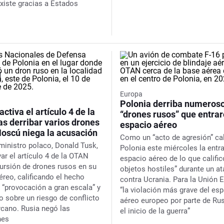
xiste gracias a Estados
Europa
Polonia derriba numeros
activa el artículo 4 de la
“drones rusos” que entrar
s derribar varios drones
espacio aéreo
Moscú niega la acusación
Como un “acto de agresión” cal
 ministro polaco, Donald Tusk,
Polonia este miércoles la entr
var el artículo 4 de la OTAN
espacio aéreo de lo que calific
ncursión de drones rusos en su
objetos hostiles” durante un a
éreo, calificando el hecho
contra Ucrania. Para la Unión 
“provocación a gran escala” y
“la violación más grave del es
o sobre un riesgo de conflicto
aéreo europeo por parte de Ru
ercano. Rusia negó las
el inicio de la guerra”
nes