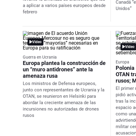
Canadá “e
a aplicar a varios países europeos desde
Unidos”
febrero
Video
Video
Guerra en Ucrania
Europa
Europa plantea la construcción de
Polonia 
un “muro antidrones” ante la
OTAN tra
amenaza rusa
rusos; 
Los ministros de Defensa europeos,
El primer
junto con representantes de Ucrania y la
pidió acti
OTAN, se reunieron en Helsinki para
tras la i
abordar la creciente amenaza de las
espacio a
incursiones no autorizadas de drones
como una 
rusos
advirtiend
militar c
acusacio