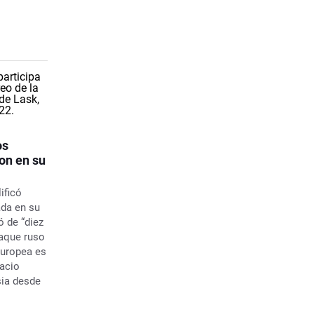
os
on en su
ificó
ada en su
ó de “diez
taque ruso
Europea es
pacio
sia desde