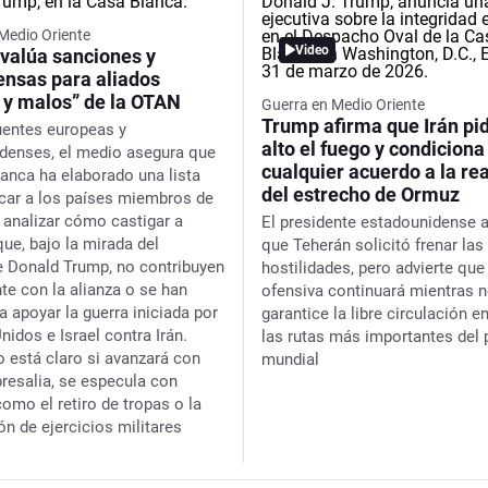
Medio Oriente
Video
valúa sanciones y
nsas para aliados
 y malos” de la OTAN
Guerra en Medio Oriente
Trump afirma que Irán pid
uentes europeas y
alto el fuego y condiciona
denses, el medio asegura que
cualquier acuerdo a la re
lanca ha elaborado una lista
del estrecho de Ormuz
ficar a los países miembros de
 analizar cómo castigar a
El presidente estadounidense 
que, bajo la mirada del
que Teherán solicitó frenar las
e Donald Trump, no contribuyen
hostilidades, pero advierte que 
nte con la alianza o se han
ofensiva continuará mientras 
a apoyar la guerra iniciada por
garantice la libre circulación e
idos e Israel contra Irán.
las rutas más importantes del 
 está claro si avanzará con
mundial
presalia, se especula con
omo el retiro de tropas o la
ón de ejercicios militares