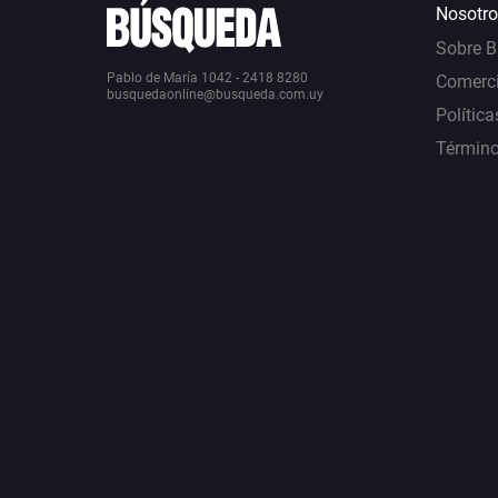
Nosotro
Sobre 
Pablo de María 1042 - 2418 8280
Comerci
busquedaonline@busqueda.com.uy
Política
Término