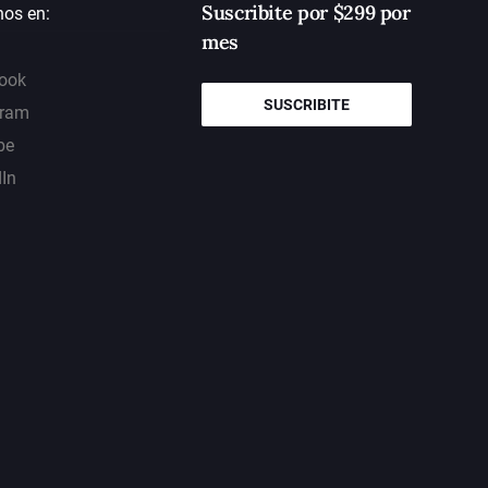
Suscribite por $299 por
nos en:
mes
ook
SUSCRIBITE
gram
be
dIn