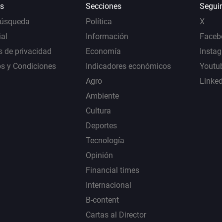
s
Secciones
Segui
Búsqueda
Política
X
al
Información
Faceb
s de privacidad
Economía
Insta
s y Condiciones
Indicadores económicos
Youtu
Agro
Linke
Ambiente
Cultura
Deportes
Tecnología
Opinión
Financial times
Internacional
B-content
Cartas al Director