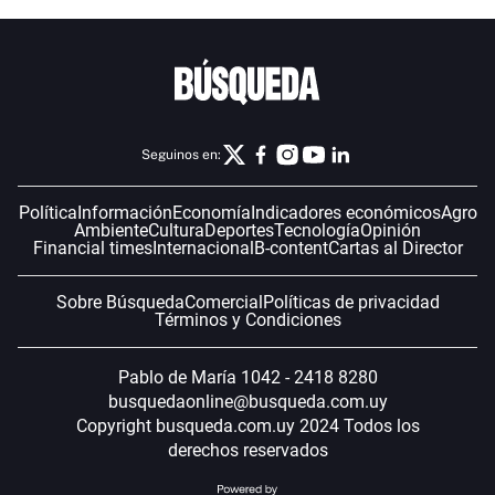
Seguinos en:
Política
Información
Economía
Indicadores económicos
Agro
Ambiente
Cultura
Deportes
Tecnología
Opinión
Financial times
Internacional
B-content
Cartas al Director
Sobre Búsqueda
Comercial
Políticas de privacidad
Términos y Condiciones
Pablo de María 1042 - 2418 8280
busquedaonline@busqueda.com.uy
Copyright busqueda.com.uy 2024 Todos los
derechos reservados