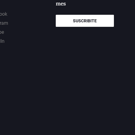
mes
ook
SUSCRIBITE
gram
be
dIn