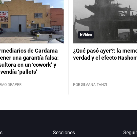
Video
ermediarios de Cardama
¿Qué pasó ayer?: la memor
ener una garantía falsa:
verdad y el efecto Rasho
ultora en un ‘cowork’ y
vendía ‘pallets’
ERMO DRAPER
POR SILVANA TANZI
s
Secciones
Segui