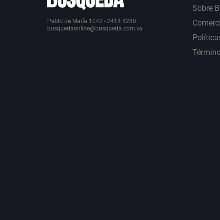
Sobre 
Pablo de María 1042 - 2418 8280
Comerci
busquedaonline@busqueda.com.uy
Política
Término