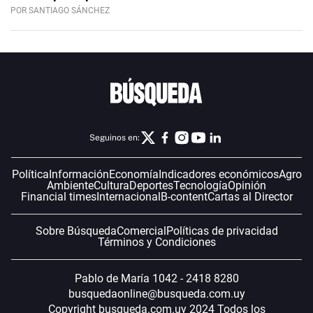
POR SANTIAGO SÁNCHEZ
Seguinos en:
Política
Información
Economía
Indicadores económicos
Agro
Ambiente
Cultura
Deportes
Tecnología
Opinión
Financial times
Internacional
B-content
Cartas al Director
Sobre Búsqueda
Comercial
Políticas de privacidad
Términos y Condiciones
Pablo de María 1042 - 2418 8280
busquedaonline@busqueda.com.uy
Copyright busqueda.com.uy 2024 Todos los