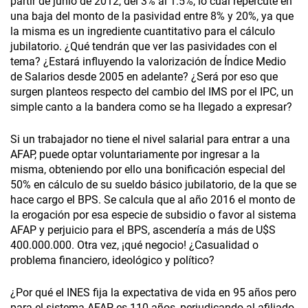
partir de junio de 2012, del 3% al 1.5%, lo cual repercute en
una baja del monto de la pasividad entre 8% y 20%, ya que
la misma es un ingrediente cuantitativo para el cálculo
jubilatorio. ¿Qué tendrán que ver las pasividades con el
tema? ¿Estará influyendo la valorización de Índice Medio
de Salarios desde 2005 en adelante? ¿Será por eso que
surgen planteos respecto del cambio del IMS por el IPC, un
simple canto a la bandera como se ha llegado a expresar?
Si un trabajador no tiene el nivel salarial para entrar a una
AFAP, puede optar voluntariamente por ingresar a la
misma, obteniendo por ello una bonificación especial del
50% en cálculo de su sueldo básico jubilatorio, de la que se
hace cargo el BPS. Se calcula que al año 2016 el monto de
la erogación por esa especie de subsidio o favor al sistema
AFAP y perjuicio para el BPS, ascendería a más de U$S
400.000.000. Otra vez, ¡qué negocio! ¿Casualidad o
problema financiero, ideológico y político?
¿Por qué el INES fija la expectativa de vida en 95 años pero
para el sistema AFAP es 110 años, perjudicando al afiliado,