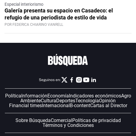
Especial interiorismo
Galería presenta su espacio en Casadeco: el
refugio de una periodista de estilo de vida
POR FEDERICA CHIARINO VANRELL
Seguinos en:
Política
Información
Economía
Indicadores económicos
Agro
Ambiente
Cultura
Deportes
Tecnología
Opinión
Financial times
Internacional
B-content
Cartas al Director
Sobre Búsqueda
Comercial
Políticas de privacidad
Términos y Condiciones