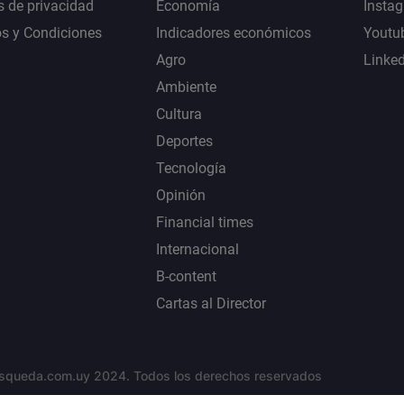
s de privacidad
Economía
Insta
s y Condiciones
Indicadores económicos
Youtu
Agro
Linke
Ambiente
Cultura
Deportes
Tecnología
Opinión
Financial times
Internacional
B-content
Cartas al Director
squeda.com.uy 2024. Todos los derechos reservados