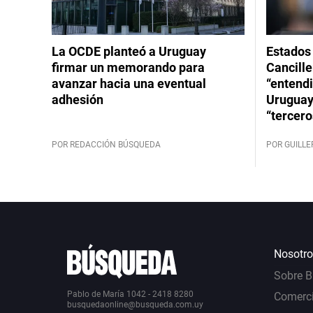
La OCDE planteó a Uruguay
Estados 
firmar un memorando para
Cancille
avanzar hacia una eventual
“entend
adhesión
Uruguay
“tercero
POR REDACCIÓN BÚSQUEDA
POR GUILL
Nosotro
Sobre 
Pablo de María 1042 - 2418 8280
Comerci
busquedaonline@busqueda.com.uy