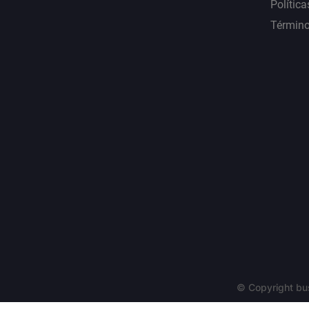
Política
Término
© Copyright bu