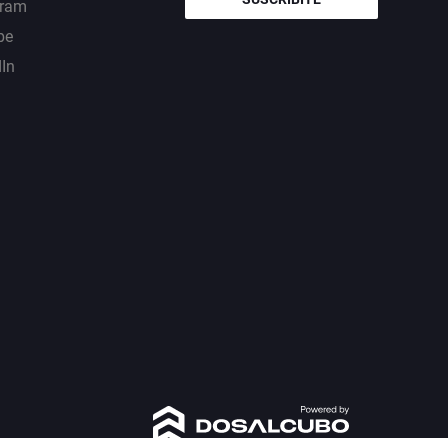
gram
be
dIn