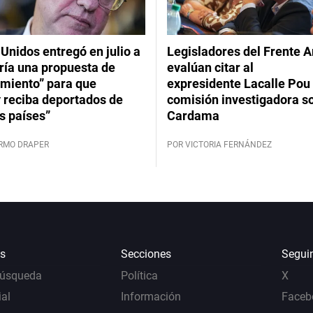
Unidos entregó en julio a
Legisladores del Frente 
ría una propuesta de
evalúan citar al
imiento” para que
expresidente Lacalle Pou 
 reciba deportados de
comisión investigadora s
s países”
Cardama
ERMO DRAPER
POR VICTORIA FERNÁNDEZ
s
Secciones
Segui
Búsqueda
Política
X
al
Información
Faceb