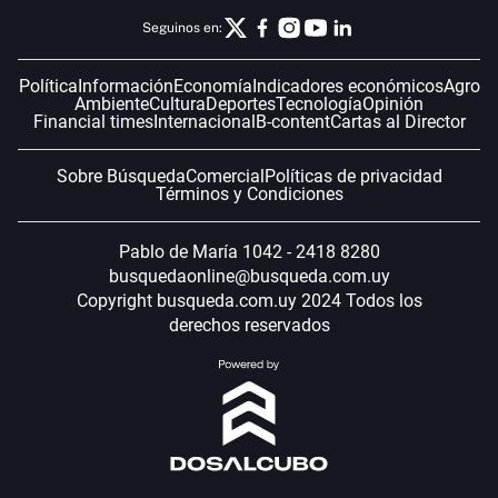
Seguinos en:
Política
Información
Economía
Indicadores económicos
Agro
Ambiente
Cultura
Deportes
Tecnología
Opinión
Financial times
Internacional
B-content
Cartas al Director
Sobre Búsqueda
Comercial
Políticas de privacidad
Términos y Condiciones
Pablo de María 1042 - 2418 8280
busquedaonline@busqueda.com.uy
Copyright busqueda.com.uy 2024 Todos los
derechos reservados