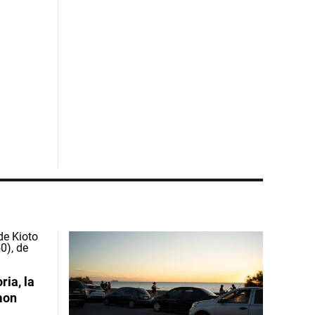
ia, la
mon