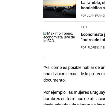
La rambla, e
homicidios s
POR
JUAN FRANCI
FAO
Economista j
“mercado int
POR
FLORENCIA 
“Así como es posible hablar de una
una división sexual de la protecció
documento.
Por ejemplo, las mujeres urugua
hombres en términos de afiliación 
desigualdades de género en los 