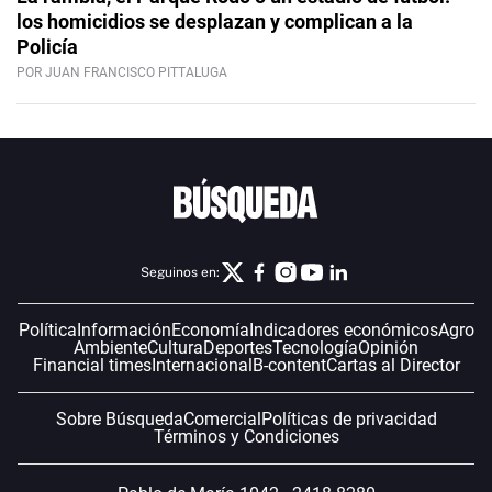
los homicidios se desplazan y complican a la
Policía
POR JUAN FRANCISCO PITTALUGA
Seguinos en:
Política
Información
Economía
Indicadores económicos
Agro
Ambiente
Cultura
Deportes
Tecnología
Opinión
Financial times
Internacional
B-content
Cartas al Director
Sobre Búsqueda
Comercial
Políticas de privacidad
Términos y Condiciones