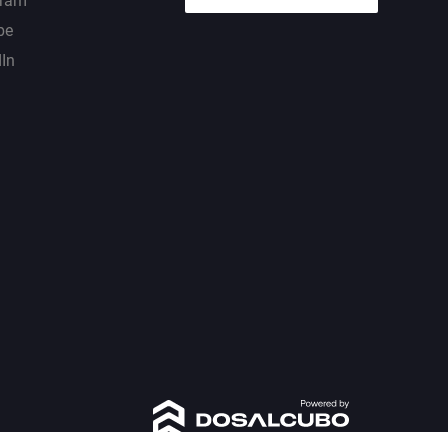
gram
be
dIn