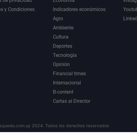
s de privacidad
Economía
Insta
s y Condiciones
Indicadores económicos
Youtu
Agro
Linke
Ambiente
Cultura
Deportes
Tecnología
Opinión
Financial times
Internacional
B-content
Cartas al Director
squeda.com.uy 2024. Todos los derechos reservados