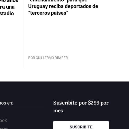
 40 años
Uruguay reciba deportados de
ara una
“terceros países”
stadio
POR GUILLERMO DRAPER
Suscribite por $299 por
nos en:
mes
ook
SUSCRIBITE