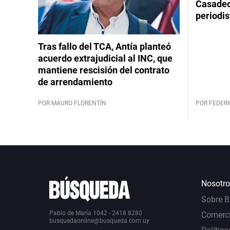
Casadeco
periodis
Tras fallo del TCA, Antía planteó
acuerdo extrajudicial al INC, que
mantiene rescisión del contrato
de arrendamiento
POR MAURO FLORENTÍN
POR FEDERI
Nosotro
Sobre 
Pablo de María 1042 - 2418 8280
Comerci
busquedaonline@busqueda.com.uy