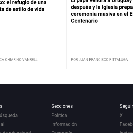
El papa vendrá a Uruguay
: el refugio de una
después y la Iglesia prep
ta de estilo de vida
ceremonia masiva en el E
Centenario
CA CHIARINO VANRELL
POR JUAN FRANCISCO PITTALUGA
s
Secciones
Segui
Búsqueda
Política
X
al
Información
Faceb