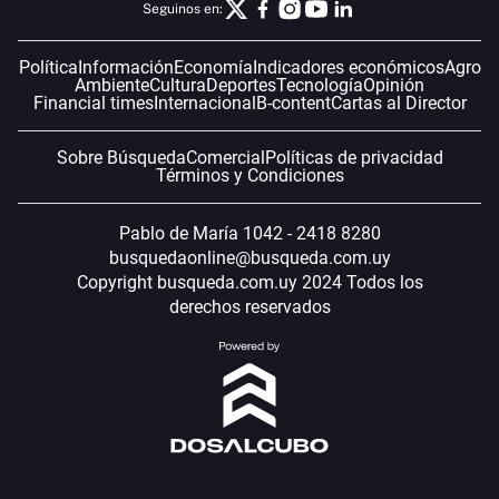
Seguinos en:
Política
Información
Economía
Indicadores económicos
Agro
Ambiente
Cultura
Deportes
Tecnología
Opinión
Financial times
Internacional
B-content
Cartas al Director
Sobre Búsqueda
Comercial
Políticas de privacidad
Términos y Condiciones
Pablo de María 1042 - 2418 8280
busquedaonline@busqueda.com.uy
Copyright busqueda.com.uy 2024 Todos los
derechos reservados