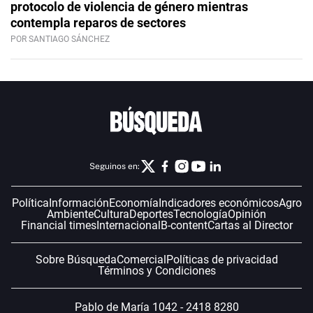
protocolo de violencia de género mientras
contempla reparos de sectores
POR SANTIAGO SÁNCHEZ
Seguinos en:
Política
Información
Economía
Indicadores económicos
Agro
Ambiente
Cultura
Deportes
Tecnología
Opinión
Financial times
Internacional
B-content
Cartas al Director
Sobre Búsqueda
Comercial
Políticas de privacidad
Términos y Condiciones
Pablo de María 1042 - 2418 8280