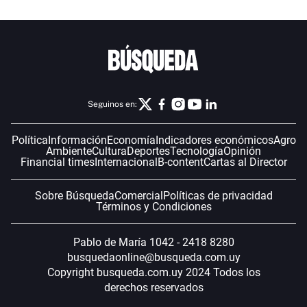
Seguinos en:
Política
Información
Economía
Indicadores económicos
Agro
Ambiente
Cultura
Deportes
Tecnología
Opinión
Financial times
Internacional
B-content
Cartas al Director
Sobre Búsqueda
Comercial
Políticas de privacidad
Términos y Condiciones
Pablo de María 1042 - 2418 8280
busquedaonline@busqueda.com.uy
Copyright busqueda.com.uy 2024 Todos los
derechos reservados