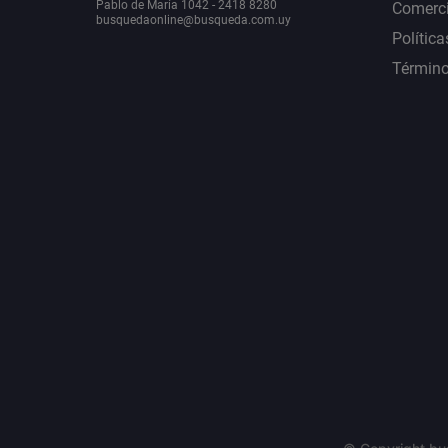
Pablo de María 1042 - 2418 8280
Comerci
busquedaonline@busqueda.com.uy
Política
Término