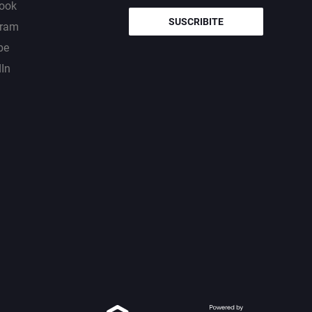
ook
SUSCRIBITE
gram
be
dIn