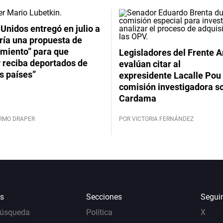
Unidos entregó en julio a
ría una propuesta de
imiento” para que
Legisladores del Frente 
 reciba deportados de
evalúan citar al
s países”
expresidente Lacalle Pou 
comisión investigadora s
Cardama
ERMO DRAPER
POR VICTORIA FERNÁNDEZ
s
Secciones
Segui
Búsqueda
Política
X