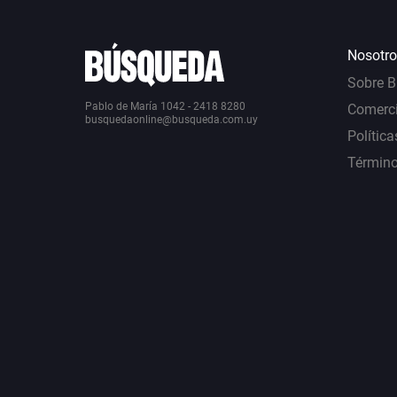
Nosotro
Sobre 
Pablo de María 1042 - 2418 8280
Comerci
busquedaonline@busqueda.com.uy
Política
Término