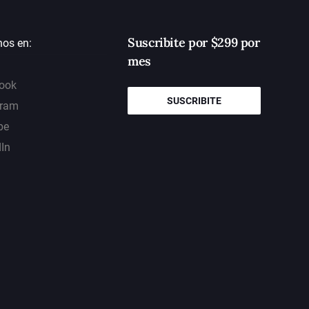
Suscribite por $299 por
nos en:
mes
ook
SUSCRIBITE
gram
be
dIn