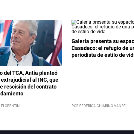
Galería presenta su espac
Casadeco: el refugio de u
periodista de estilo de vi
lo del TCA, Antía planteó
extrajudicial al INC, que
 rescisión del contrato
ndamiento
 FLORENTÍN
POR FEDERICA CHIARINO VANRELL