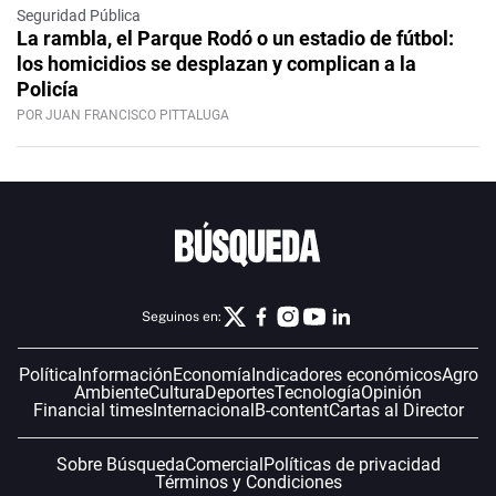
Seguridad Pública
La rambla, el Parque Rodó o un estadio de fútbol:
los homicidios se desplazan y complican a la
Policía
POR JUAN FRANCISCO PITTALUGA
Seguinos en:
Política
Información
Economía
Indicadores económicos
Agro
Ambiente
Cultura
Deportes
Tecnología
Opinión
Financial times
Internacional
B-content
Cartas al Director
Sobre Búsqueda
Comercial
Políticas de privacidad
Términos y Condiciones