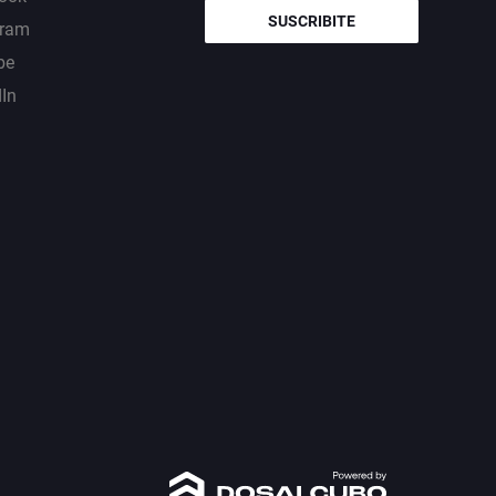
SUSCRIBITE
gram
be
dIn