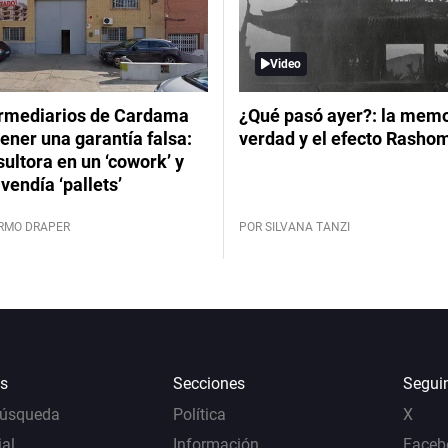
Video
ermediarios de Cardama
¿Qué pasó ayer?: la memor
ener una garantía falsa:
verdad y el efecto Rasho
ultora en un ‘cowork’ y
vendía ‘pallets’
ERMO DRAPER
POR SILVANA TANZI
s
Secciones
Segui
Búsqueda
Política
X
al
Información
Faceb