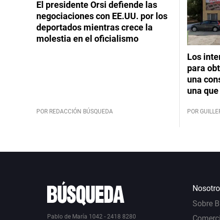
El presidente Orsi defiende las
negociaciones con EE.UU. por los
deportados mientras crece la
molestia en el oficialismo
Los int
para obt
una cons
una que 
POR REDACCIÓN BÚSQUEDA
POR GUILL
Nosotro
Sobre 
Pablo de María 1042 - 2418 8280
Comerci