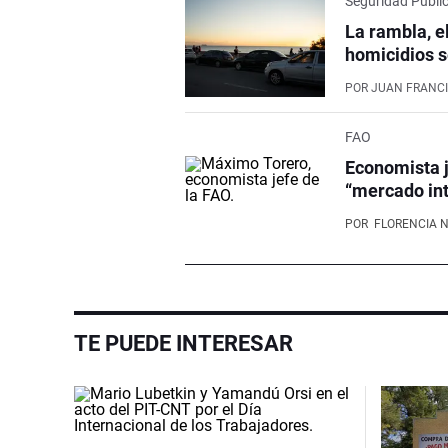
Seguridad Públi
La rambla, e
homicidios s
POR
JUAN FRANCI
FAO
Economista j
“mercado int
POR
FLORENCIA 
TE PUEDE INTERESAR