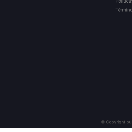
Política
Término
© Copyright bu