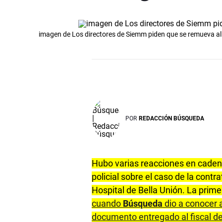
imagen de Los directores de Siemm piden que se remueva al of
POR
REDACCIÓN BÚSQUEDA
Hubo varias reacciones en cadena
policial sobre el caso de la con
Hospital de Bella Unión. La prime
cuando
Búsqueda
dio a conocer 
documento entregado al fiscal d