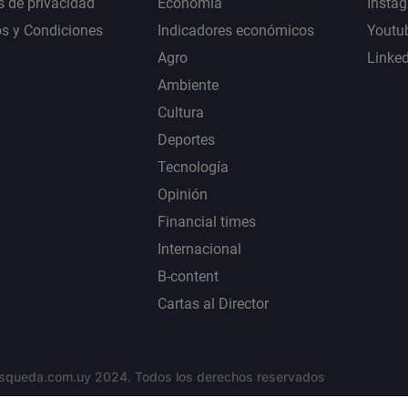
s de privacidad
Economía
Insta
s y Condiciones
Indicadores económicos
Youtu
Agro
Linke
Ambiente
Cultura
Deportes
Tecnología
Opinión
Financial times
Internacional
B-content
Cartas al Director
squeda.com.uy 2024. Todos los derechos reservados