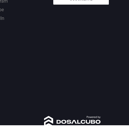
gram
be
dIn