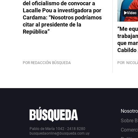
del oficialismo de convocar a
Lacalle Pou a investigadora por
Video
Cardama: “Nosotros podríamos
citar al presidente de la
“Me equ
República”
trabajan
que mant
Cabildo 
POR REDACCIÓN BÚSQUEDA
POR
NICOL
Nosotro
Sobre 
Pablo de María 1042 - 2418 8280
Comerci
busquedaonline@busqueda.com.uy