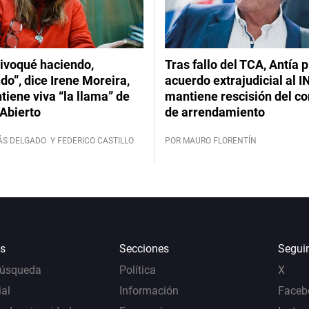
ivoqué haciendo,
Tras fallo del TCA, Antía 
do”, dice Irene Moreira,
acuerdo extrajudicial al I
iene viva “la llama” de
mantiene rescisión del co
Abierto
de arrendamiento
ÁS DELGADO
Y FEDERICO CASTILLO
POR MAURO FLORENTÍN
s
Secciones
Segui
Búsqueda
Política
X
al
Información
Faceb